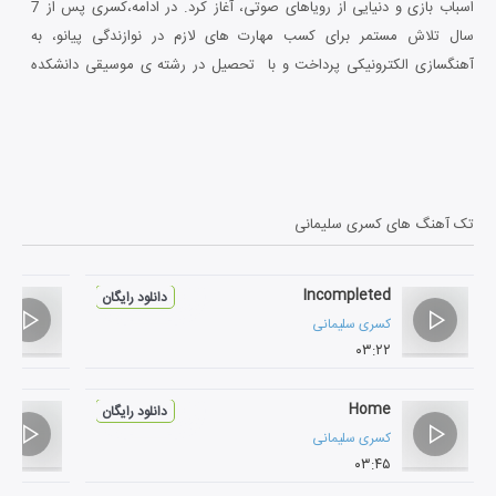
اسباب بازی و دنیایی از رویاهای صوتی، آغاز کرد. در ادامه،کسری پس از 7
سال تلاش مستمر برای کسب مهارت های لازم در نوازندگی پیانو، به
آهنگسازی الکترونیکی پرداخت و با تحصیل در رشته ی موسیقی دانشکده
هنر تهران و کسب دانش های لازم در هارمونی و ارکستراسیون از کتابهای
داخلی وخارجی و همچنین اساتید دانشگاه و منابع اینترنتی، چند قطعه را در
ژانر بدیع و منحصر به فرد New-Age و ambient نوشت.او همچنین با اکثر
خواننده های پاپ داخل ایران و خارج از ایران همچون فریدون آسرایی ،
مهدی احمدوند ، سامان جلیلی، رضا گلزار و ... همکاری داشته است.
تک آهنگ های
کسری سلیمانی
Incompleted
دانلود رایگان
کسری سلیمانی
۰۳:۲۲
Home
دانلود رایگان
کسری سلیمانی
۰۳:۴۵