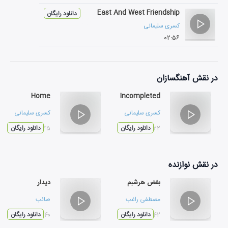
East And West Friendship
دانلود رایگان
کسری سلیمانی
۰۲:۵۶
در نقش
آهنگسازان
Home
Incompleted
کسری سلیمانی
کسری سلیمانی
۰۳:۲۲
دانلود رایگان
۰۳:۴۵
دانلود رایگان
در نقش
نوازنده
بغض هرشبم
دیدار
مصطفی راغب
صائب
۰۳:۴۲
دانلود رایگان
۰۳:۴۰
دانلود رایگان