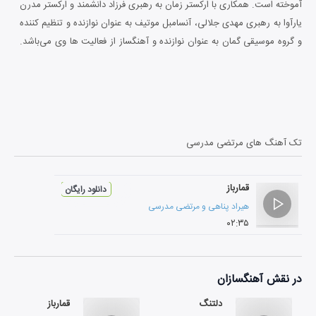
آموخته است. همکاری با ارکستر زمان به رهبری فرزاد دانشمند و ارکستر مدرن
یارآوا به رهبری مهدی جلالی، آنسامبل موتیف به عنوان نوازنده و تنظیم کننده
و گروه موسیقی گمان به عنوان نوازنده و آهنگساز از فعالیت ها وی می‌باشد.
او برای چندین فیلم، مستند و انیمیشن نیز به عنوان آهنگساز همکاری داشته
است.
حضور در فستیوال گیتار استانبول و شرکت در مستر کلاس های لئو بروور،
مارسین دیلا و لورنزو میکلی از جمله فعالیت های هنری وی می‌باشد. تجربه
اجرا در تالار رودکی، برج میلاد و موزه موسیقی به همراه ارکستر و به عنوان
تک آهنگ های
مرتضی مدرسی
سولیست قابل ذکر است.
شرکت در دوره تئوری موسیقی، هارمونی و فرم در موسسه هنری کالفرنیا و
قمارباز
دریافت مدرک ممتاز از این موسسه و همچنین دریافت جایزه بهترین موسیقی
دانلود رایگان
فیلم از فستیوال فلو فیلم در فلوریدا آمریکا از جمله دست آوردهای وی
هیراد پناهی
و
مرتضی مدرسی
۰۲:۳۵
می‌باشد.
در نقش
آهنگسازان
دلتنگ
قمارباز