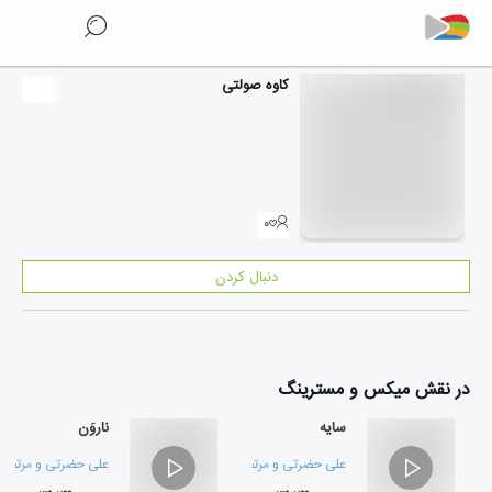
کاوه صولتی
۰
دنبال کردن
در نقش
میکس و مسترینگ
سایه
ناروَن
علی حضرتی
و
مرتضی ملکی
علی حضرتی
و
مرتضی