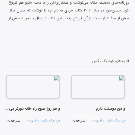
روزنامه‌های مختلف مقاله می‌نوشت و همکاری‌اش را با مجله مترو هم شروع
کرد. همین‌طور در سال ۲۰۱۲ کتاب مردی به نام اوه را نوشت که همان سال
بیش از ۶۰۰ هزار نسخه از آن فروش رفت. این کتاب در حال حاضر به بیش از
۳۰ زبان ترجمه شده، رتبه اول پرفروش‌های سوئد و نیویورک تایمز را از آن
خود کرده و فیلم برگرفته از کتاب با همین نام در ۲۰۱۶ در سینماهای جهان
اکران شد. ترجمه فارسی رمان مردی به نام اوه توسط نشرنون، تندیس و
چشمه منتشرشده‌است که در ایران نیز با استقبال زیادی روبرو شده‌است. او با
همسر ایرانی خود دو فرزندش ساکن سوئد است. اثر دیگر این نویسنده؛ بریت
آلبوم‌های
فردریک بکمن
ماری اینجا بود که در سال ۲۰۱۶ چاپ شده، توسط نشرنون و با ترجمه فرناز
تیمورازف منتشر شده‌است.
و من دوستت دارم
و هر روز صبح راه خانه دورتر می شود
فردریک بکمن
و
امیرمحمد صمصامی
فردریک بکمن
و
امیرمحمد صمصامی
۵۶,۰۰۰ ت
۵۶,۰۰۰ ت