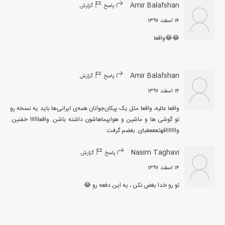
Amir Balafshan
پاسخ
گزارش
۱۴ اسفند ۱۳۹۷
😂😂واقعا
Amir Balafshan
پاسخ
گزارش
۱۴ اسفند ۱۳۹۷
واقعا عالیه، واقعا مثل یک پیکان‌جوانان همه‌ی ایرانی‌ها باید یه نسخه رو 
تو گوشی ها و ماشین و هواپیماهاشون داشته باشن. واقعاااااا خفنین. 
واااااااقهثعععغبای. بغضم گرفت.
Nasim Taghavi
پاسخ
گزارش
۱۴ اسفند ۱۳۹۷
تو رو خدا بغض نكن ، يه اين دفعه رو 😂