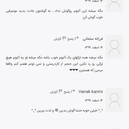
۱۴ اسفند ۱۳۹۷
مگه میشه این آلبوم رو‌گوش نداد ، به گوشتون عادت بدید موسیقی 
خوب گوش کنِ
فرزانه سلمانی
پاسخ
گزارش
۱۴ اسفند ۱۳۹۷
مگه میشه همه تِرَکهایِ یک آلبوم خوب باشه مگه میشه تو یه آلبوم هیچ 
تِرَکی رو رد نکنی این حجم از کاردرستی و نمی تونم هضم کنم واقعا 
مرسی که هستین ❤❤❤
Hanak karimi
پاسخ
گزارش
۱۴ اسفند ۱۳۹۷
^_^ خیلی خوبه حتما گوش بدین 🤓 و لذت ببرین ^_^