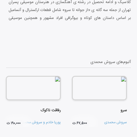
کلاسیک و ادامه تحصیل در رشته ی آهنگسازی در هنرستان موسیقی پسران
تهران.از جمله سه گانه ی «از جوانه تا سرو» شامل قطعات ارکسترال و آنسامبل
بر اساس داستان های کوتاه و بیوگرافی افراد مشهور و همچنین موسیقی
محض در فرم های کلاسیک و معاصر.مجموعه قطعات تکنیکال برای انسامبل
های متفاوت کلاسیک و تلفیقی در فرم های آزاد و کلاسیک.سابقه ی همکاری
با استودیو صبا،نغمه سازان،کرگدن،ترنج در زمینه ی ضبط،میکس و مسترینگ
.دستیار آهنگساز و ساند دیزاینر در فیلم بلند نغمه ی کوک گمشده.دارای گواهی
تنظیم کنندگی از مستر کلاس هومن نامداری.
آلبوم‌های
سروش محمدی
سرو
رفاقت ناکوک
سروش محمدی
پوریا خادم
و
سروش محمدی
۶۷,۵۰۰ ت
۱۹۰,۰۰۰ ت