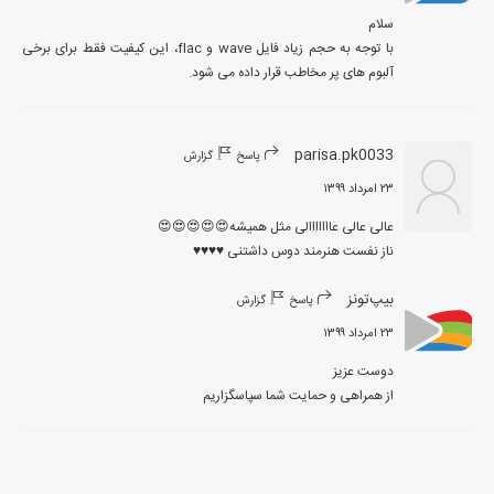
با توجه به حجم زیاد فایل wave و flac، این کیفیت فقط برای برخی 
آلبوم های پر مخاطب قرار داده می شود.
parisa.pk0033
پاسخ
گزارش
۲۳ امرداد ۱۳۹۹
ناز نفست هنرمند دوس داشتنی ♥️♥️♥️♥️
بیپ‌تونز
پاسخ
گزارش
۲۳ امرداد ۱۳۹۹
از همراهی و حمایت شما سپاسگزاریم