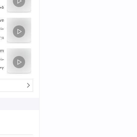
:۰۵
ve
حام
:۱۱
rm
حام
۳۲