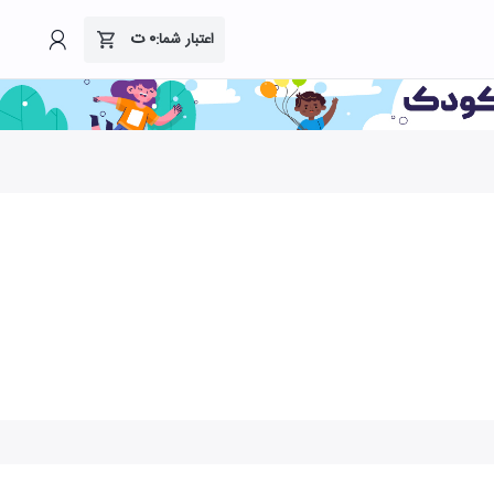
۰
ت
اعتبار شما: