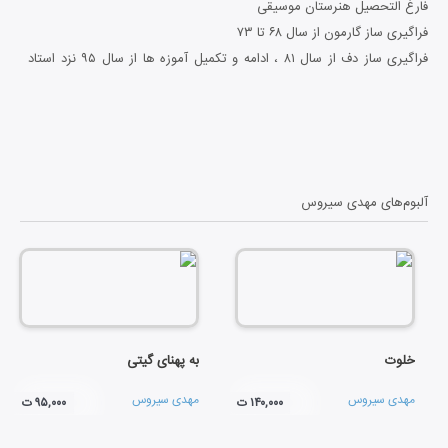
فارغ التحصیل هنرستان موسیقی
فراگیری ساز گارمون از سال ۶۸ تا ۷۳
فراگیری ساز دف از سال ۸۱ ، ادامه و تکمیل آموزه ها از سال ۹۵ نزد استاد
معسود حبیبی
آشنایی با ساز قوپوز و موسیقی آشیقی نزد استاد ایمران حیدری
آشنایی با ساز کمانچه و ردیف میرزا عبدا... نزد استاد علی اکبرشکارچی
اجرای موسیقی در شهرهای مختلف ایران و کشورهای آذربایجان و ترکیه
https://www.instagram.com/mehdi.siroos
آلبوم‌های
مهدی سیروس
خلوت
به پهنای گیتی
مهدی سیروس
مهدی سیروس
۱۴۰,۰۰۰ ت
۹۵,۰۰۰ ت