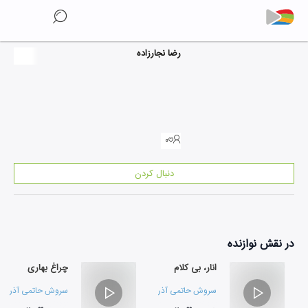
رضا نجارزاده
۰
دنبال کردن
در نقش
نوازنده
انار، بی کلام
چراغ بهاری
سروش حاتمی آذر
و
گروه موسیقی زنبورک
سروش حاتمی آذر
و
گ