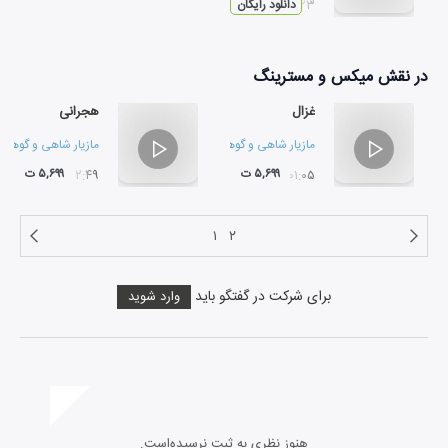
۰۳:۲۳
دانلود رایگان
در نقش
میکس و مسترینگ
غزال
هجرانی
مازیار شاهی
و
گوهرناز مسائلی
مازیار شاهی
و
گوهرنا
۵,۶۹۹ ت
۵,۶۹۹ ت
۰۲:۴۹
۰۱:۰۵
۱
۲
برای شرکت در گفتگو باید
وارد شوید
هنوز نظری به ثبت نرسیده‌است.