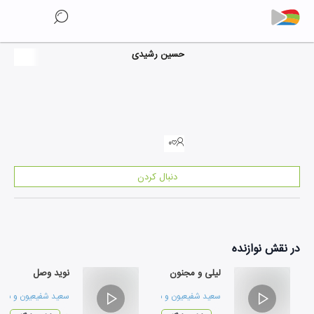
حسین رشیدی
۰
دنبال کردن
در نقش
نوازنده
لیلی و مجنون
نوید وصل
سعید شفیعیون
و
سامان صادقیان
سعید شفیعیون
و
سام