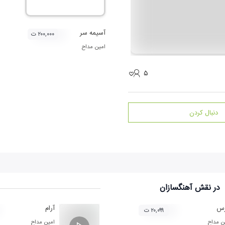
آسیمه سر
۲۰۰,۰۰۰ ت
امین مداح
۵
دنبال کردن
در نقش
آهنگسازان
س
آرام
۲۰,۰۹۹ ت
ن مداح
امین مداح