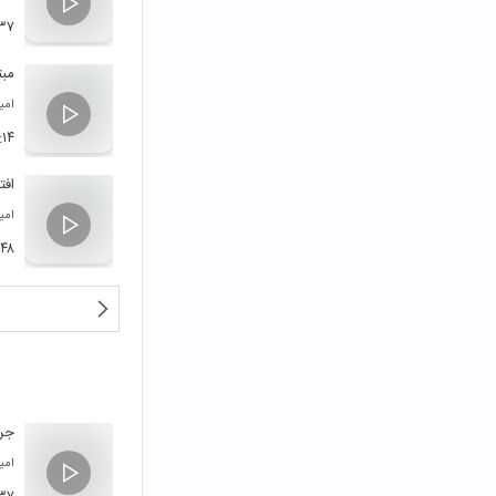
۳۷
مبت
امی
:۱۴
افت
امی
:۴۸
جر
امی