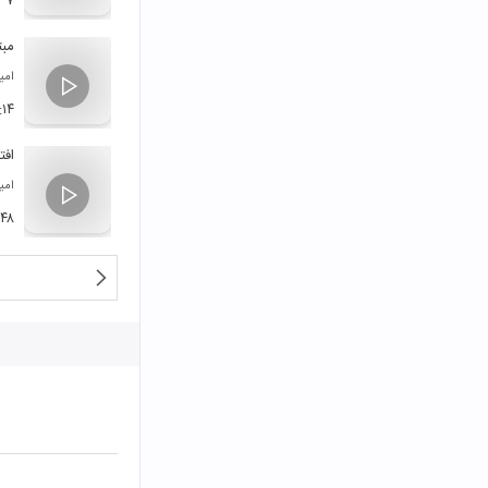
۳۷
مبت
امی
:۱۴
افت
امی
:۴۸