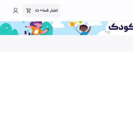
۰
ت
اعتبار شما: