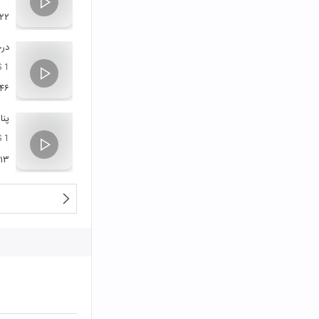
:۲۲
در
 1
:۴۶
پنا
 1
:۱۳