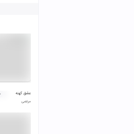
عشق کهنه
۰
مرتضی