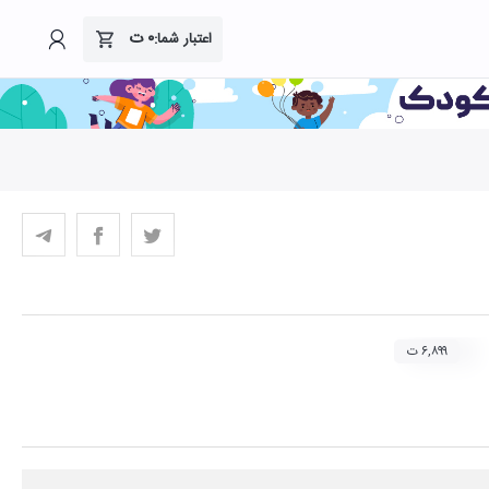
۰
ت
اعتبار شما:
۶,۸۹۹ ت