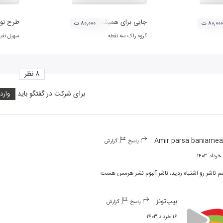
جایی برای همیشه
طرح نو
۸۰,۰۰۰ ت
۸۰,۰۰۰ ت
گروه راک سه نقطه
سهیل نف
۸
نظر
برای شرکت در گفتگو باید
وارد
Amir parsa baniame
پاسخ
گزارش
۱
م ناشر رو اشتباه زدید، ناشر آلبوم نشر هرمس هست
بیپ‌تونز
پاسخ
گزارش
۱۶ خرداد ۱۴۰۳