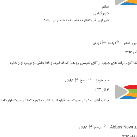
خیر این اثر متعلق به نشر نغمه حصار می باشد.
ین صدر
پاسخ
گزارش
فا آلبوم ترانه های جنوب از آقای نفیسی رو هم اضافه کنید، واقعا جاش تو بییپ تونز خالیه.
بیپ‌تونز
پاسخ
گزارش
۴ آذر ۱۳۹۳
جناب آقای صدر،در صورت عقد قرارداد با ناشر محترم حتما در سایت قرار داده 
Abbas Nowru
پاسخ
گزارش
۱۳۹۳