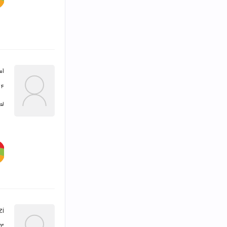
ام
۴ آذر ۱۳۹۳
لط
zi
۲۳ آبان 