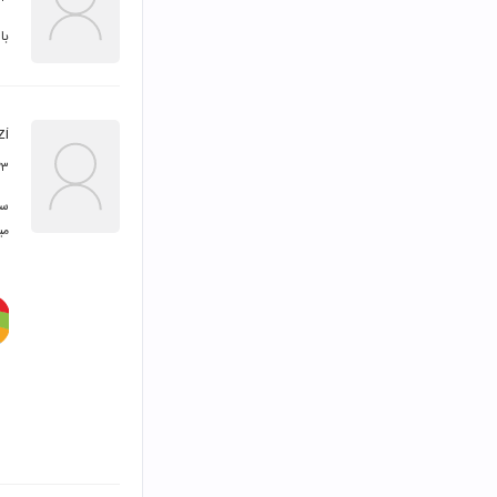
با
zi
۲۳ آبان 
می