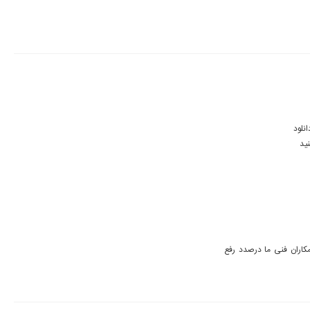
سلام ممنون از زحماتتون ولی من بعد از خرید این آلبوم 2 بار دانلود کردم ولی تقریبا تا 90 درصد دانلود 
ید
متاسفانه در برخی مواقع دانلود فایل زیپ با مشکل مواجه می شود که همکاران فنی ما درصدد رفع 