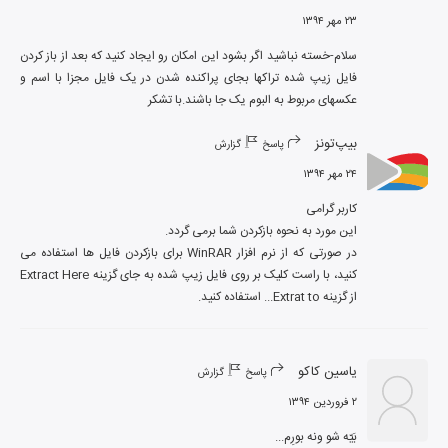
۲۳ مهر ۱۳۹۴
سلام-خسته نباشید اگر بشود این امکان رو ایجاد کنید که بعد از باز کردن 
فایل زیپ شده تراکها بجای پراکنده شدن در یک فایل مجزا با اسم و 
عکسهای مربوط به البوم یک جا باشند.با تشکر
بیپ‌تونز
پاسخ
گزارش
۲۴ مهر ۱۳۹۴
در صورتی که از نرم افزار WinRAR برای بازکردن فایل ها استفاده می 
کنید، با راست کلیک بر روی فایل زیپ شده به جای گزینه Extract Here 
از گزینه Extrat to... استفاده کنید.
یاسین کاکو
پاسخ
گزارش
۲ فروردین ۱۳۹۴
بَیّه شو ونه بورِم...