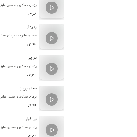
نور» و «پایکوبی» منتشر شده است.
پژمان حدادی
و
حسین علیزا
پژمان حدادی نیز در آلبوم هایی چون «ر
۰۳:۰۹
«الست»، «رهایی در آب»، «سماع م
پدیدار
علی اکبر مرادی
، پویا سرایی، بهرام اسکو
دونوازی پرداخته است.
حسین علیزاده
و
پژمان حداد
با خرید و دانلود آلبوم «آن و آن» حسین
۰۳:۴۲
حمایت کنید.
در پی
پژمان حدادی
و
حسین علیزا
۰۶:۳۲
خیال پرواز
پژمان حدادی
و
حسین علیزا
۰۴:۴۶
بی غبار
پژمان حدادی
و
حسین علیزا
۰۶:۵۴