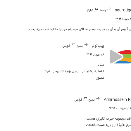
souratig
پاسخ
گزارش
۱۳۹۹
 آلبوم آن و آن رو خریده بودم اما الان میخوام دوباره دانلود کنم ، باید بخرم !
بیپ‌تونز
پاسخ
گزارش
۲۶ خرداد ۱۳۹۹
ممنون
Amirhossein 
پاسخ
گزارش
۱۳۹۴
یار تاثیرگذار و زیبا هست قطعات