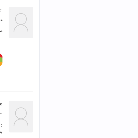
ol
۲۵ خرداد 
من
RS
۲۴ اردیبهشت 
بس