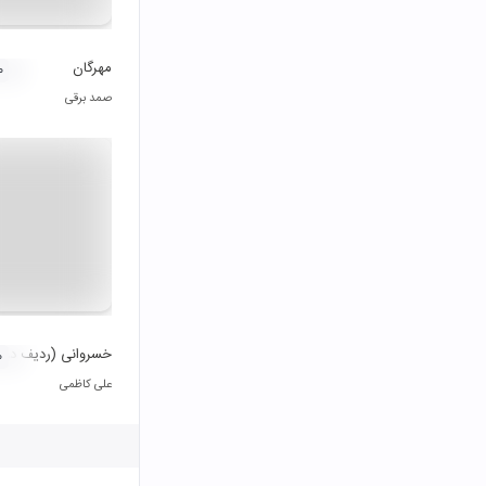
مهرگان
۰
صمد برقی
خسروانی (ردیف دوره
۰
علی کاظمی