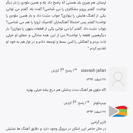
لرستان هم چیزی بلد هستی که پاسخ داد بله و همین ملودی را بار دیگر 
نواخت. گفتم پرویز مشکاتیان را می شناسی؟ گفت بله. گفتم می توانی 
یکی از آهنگ هایش را بنوازی؟ جواب مثبت داد و باز همین ملودی را 
نواخت! گفتم پس احتمالاً آهنگسازان کلاسیک اروپا را هم می شناسی؟ 
چواب مثبت داد. گفتم آیا می توانی یکی از قطعات بتهون را بنوازی؟ بار 
دیگرهمین قطعه را نواخت!! من از این همه سادگی و صفای او خیلی 
لذت بردم و آهنگش را کمی بسط و توسعه دادم و در نوار هم به خود او 
تقدیم کردم."
siavash jafari
پاسخ
گزارش
۲۷ اسفند ۱۳۹۳
اگه جلوی هر آهنگ مدت زمانش هم درج بشه خیلی بهتره
بیپ‌تونز
پاسخ
گزارش
۲۷ اسفند ۱۳۹۳
در حال حاضر این امکان در مرورگر وجود دارد و دقایق آهنگ ها نمایش 