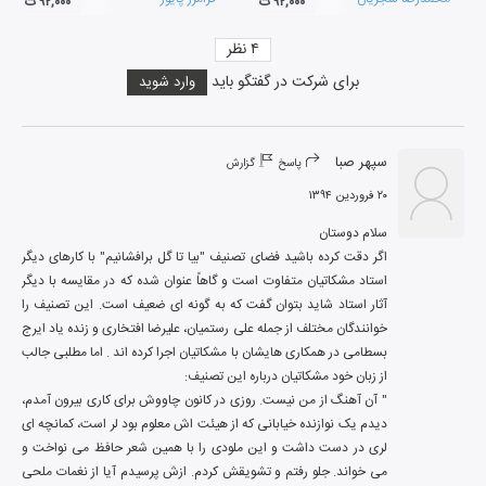
۹۲,۰۰۰ ت
۹۲,۰۰۰ ت
۴
نظر
برای شرکت در گفتگو باید
وارد شوید
سپهر صبا
پاسخ
گزارش
۲۰ فروردین ۱۳۹۴
اگر دقت کرده باشید فضای تصنیف "بیا تا گل برافشانیم" با کارهای دیگر 
استاد مشکاتیان متفاوت است و گاهاً عنوان شده که در مقایسه با دیگر 
آثار استاد شاید بتوان گفت که به گونه ای ضعیف است. این تصنیف را 
خوانندگان مختلف از جمله علی رستمیان، علیرضا افتخاری و زنده یاد ایرج 
بسطامی در همکاری هایشان با مشکاتیان اجرا کرده اند . اما مطلبی جالب 
" آن آهنگ از من نیست. روزی در کانون چاووش برای کاری بیرون آمدم، 
دیدم یک نوازنده خیابانی که از هیئت اش معلوم بود لر است، کمانچه ای 
لری در دست داشت و این ملودی را با همین شعر حافظ می نواخت و 
می خواند. جلو رفتم و تشویقش کردم. ازش پرسیدم آیا از نغمات ملحی 