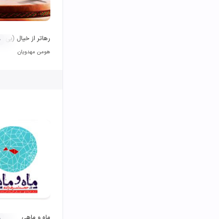
رهاتر از خیال (بی کل
۰
هومن مهدویان
ماه و ماهی
۰