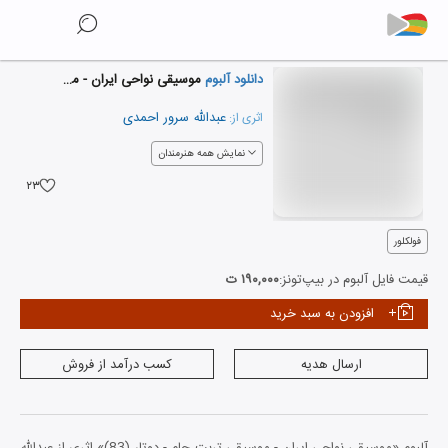
دانلود آلبوم
موسیقی نواحی ایران - موسیقی تربت جام - دوتار (83)
عبدالله سرور احمدی
اثری از:
نمایش همه هنرمندان
۲۳
فولکلور
قیمت فایل آلبوم در بیپ‌تونز:
۱۹۰,۰۰۰ ت
افزودن به سبد خرید
ارسال هدیه
کسب درآمد از فروش
آلبوم «موسیقی نواحی ایران - موسیقی تربت جام - دوتار (83)» اثری از عبدالله