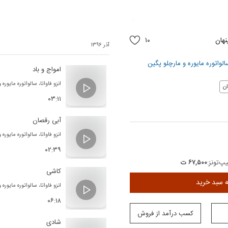
نهان
۱۰
آذر ۱۳۹۶
الواتوره مایوره
و
مارچلو پگین
امواج و باد
انزو فاواتا
،
سالواتوره مایوره
و
ن
۰۳:۱۱
آبی رقصان
انزو فاواتا
،
سالواتوره مایوره
و
۰۲:۳۹
پ‌تونز:
۶۷,۵۰۰ ت
کاشی
ه سبد خرید
انزو فاواتا
،
سالواتوره مایوره
و
۰۶:۱۸
کسب درآمد از فروش
شادی