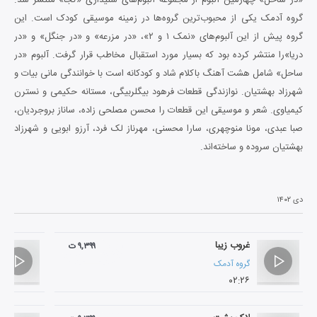
گروه آدمک یکی از محبوب‌ترین گروه‌ها در زمینه موسیقی کودک است. این
گروه پیش از این آلبوم‌های «نمک ۱ و ۲»، «در مزرعه» و «در جنگل» و «در
دریا»را منتشر کرده بود که بسیار مورد استقبال مخاطب قرار گرفت. آلبوم «در
ساحل» شامل هشت آهنگ باکلام شاد و کودکانه است با خوانندگی مانی بیات و
شهرزاد بهشتیان. نوازندگی قطعات فرهود بیگلربیگی، مستانه حکیمی و نسترن
کیمیاوی. شعر و موسیقی این قطعات را محسن مصلحی زاده، ساناز بروجردیان،
صبا عبدی، مونا منوچهری، سارا محسنی، مهرناز لک فرد، آرزو ابویی و شهرزاد
بهشتیان سروده و ساخته‌اند.
دی ۱۴۰۲
غروب زیبا
۹,۳۹۹ ت
گروه آدمک
۰۲:۲۶