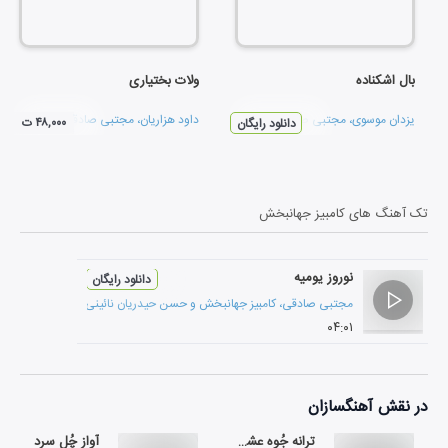
بال اشکناده
ولات بختیاری
یزدان موسوی
،
مجتبی صادقی
و
کامبیز جهانبخش
داود هزاریان
،
مجتبی صادقی
و
کامبیز جها
۴۸,۰۰۰ ت
دانلود رایگان
تک آهنگ های
کامبیز جهانبخش
نوروز یومیه
دانلود رایگان
مجتبی صادقی
،
کامبیز جهانبخش
و
حسن حیدریان نائینی
۰۴:۰۱
در نقش
آهنگسازان
ترانه جُوِه عشق (پیراهن عشق)
آواز چُلِ سرد