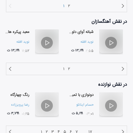
۱
۲
در نقش
آهنگسازان
شبانه آوای داوود (برای شهریار مندنی پور)
معبد پیکره های چوبی
نوید افقه
نوید افقه
۱۳,۱۹۹ ت
۱۳,۱۹۹ ت
۰۷:۵۲
۰۲:۵۵
۱
۲
در نقش
نوازنده
دونوازی با تمبک نوید افقه
رنگ چهارگاه
حسام اینانلو
رضا پرویززاده
۵,۱۹۹ ت
۳,۷۹۹ ت
۰۱:۲۵
۰۳:۰۱
۱
۲
۳
۴
۵
۶
۷
...
۱۷