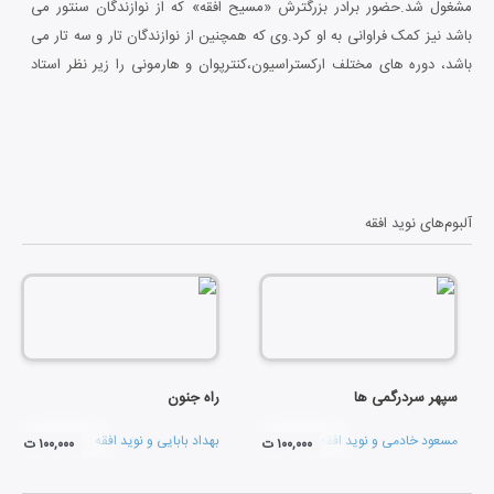
مشغول شد.حضور برادر بزرگترش «مسیح افقه» که از نوازندگان سنتور می
باشد نیز کمک فراوانی به او کرد.وی که همچنین از نوازندگان تار و سه تار می
باشد، دوره های مختلف ارکستراسیون،کنترپوان و هارمونی را زیر نظر استاد
«کامبیز روشن روان» آموزش دید و نخستین آلبوم خویش را در سال 1379 و
یک سال بعد مجددا" در فرانسه منتشر ساخت.او کنسرتهای متعددی در داخل و
خارج از کشور برگزار کرده و با گروههای زیادی همچون سروش،فرامرز
پایور،دالاهو،آینه و مسیحا همکاری داشته است.
آلبوم‌های
نوید افقه
سپهر سردرگمی ها
راه جنون
مسعود خادمی
و
نوید افقه
بهداد بابایی
و
نوید افقه
۱۰۰,۰۰۰ ت
۱۰۰,۰۰۰ ت