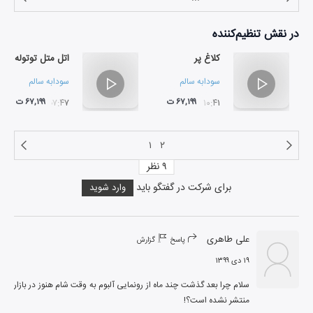
در نقش
تنظیم‌کننده
کلاغ پر
اتل متل توتوله
سودابه سالم
سودابه سالم
۶۷,۱۹۹ ت
۶۷,۱۹۹ ت
۰۷:۴۷
۱۰:۴۱
۱
۲
۹
نظر
برای شرکت در گفتگو باید
وارد شوید
علی طاهری
پاسخ
گزارش
۱۹ دی ۱۳۹۹
سلام چرا بعد گذشت چند ماه از رونمایی آلبوم به وقت شام هنوز در بازار 
منتشر نشده است؟!