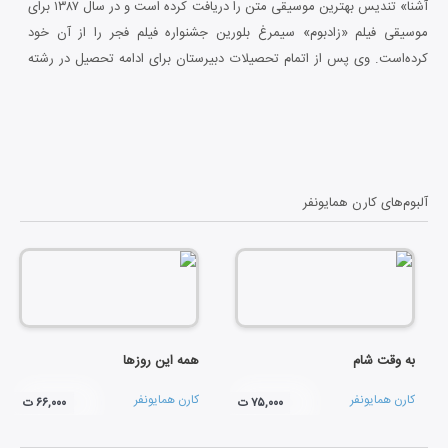
آشنا» تندیس بهترین موسیقی متن را دریافت کرده است و در سال ۱۳۸۷ برای
موسیقی فیلم «زادبوم» سیمرغ بلورین جشنواره فیلم فجر را از آن خود
کرده‌است. وی پس از اتمام تحصیلات دبیرستان برای ادامه تحصیل در رشته
موسیقی به انگلستان و سپس به ترکیه رفت.همایون فر از سال۱۳۷۴ به
آهنگسازی فیلم نیز مشغول می‌باشد.
آلبوم‌های
کارن همایونفر
به وقت شام
همه این روزها
کارن همایونفر
کارن همایونفر
۷۵,۰۰۰ ت
۶۶,۰۰۰ ت