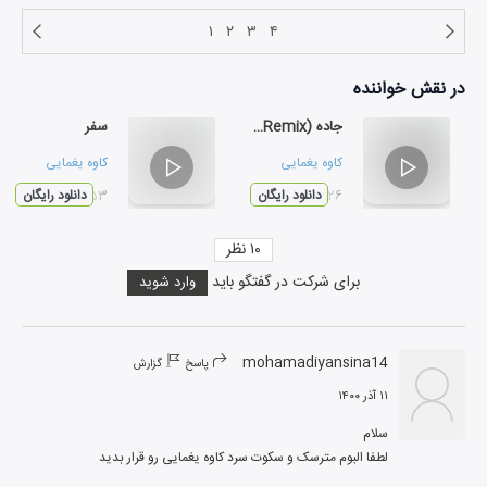
۱
۲
۳
۴
در نقش
خواننده
جاده (AmirYar Remix)
سفر
کاوه یغمایی
کاوه یغمایی
۰۳:۲۶
دانلود رایگان
۰۳:۵۳
دانلود رایگان
۱۰
نظر
برای شرکت در گفتگو باید
وارد شوید
mohamadiyansina14
پاسخ
گزارش
۱۱ آذر ۱۴۰۰
لطفا البوم مترسک و سکوت سرد کاوه یغمایی رو قرار بدید