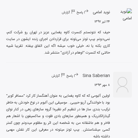
نوید امامی
پاسخ
گزارش
۲۴ تیر ۱۳۹۷
حیف که نتونستم کنسرت کاوه یغمایی عزیز در تهران رو شرکت کنم، 
نمی‌دونم بیپ تونز می‌تونه برای قراردادن اجرای زنده ایشون در سایت 
کاری بکنه یا نه، خیلی خوب میشه اگه این اتفاق بیفته. تقریبا شبیه 
حالتی که کنسرت "اوهام در آزادی" منتشر شد.
Sina Saberian
پاسخ
گزارش
۸ مهر ۱۳۹۳
اولین آلبومی که که کاوه یغمایی به عنوان آهنگساز کار کرد "مسافر کویر" 
بود با خوانندگی آریو حبیبی.. موسیقی این آلبوم در نوع خودش به خاطر 
ترکیب بندی ساز ها در تنظیم کم نظیره! گروه سازهای زهی در کنار نوای 
گیتارالکتریک و همینطور سازهای بادی فلوت و ساکسیفون با اشعار هم 
فاخر و هم عاشقانه من به شخصه این اثر رو مظلوم میدونم چون کمتر 
کسی میشناستش.. بیپ تونز میتونه در معرفی این کار نقش مهمی 
داشته باشه