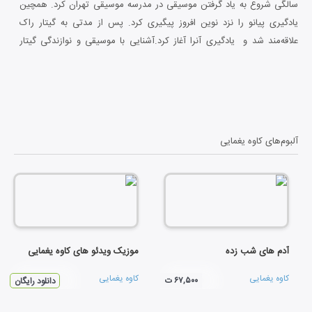
سالگی شروع به یاد گرفتن موسیقی در مدرسه موسیقی تهران کرد. همچین
یادگیری پیانو را نزد نوین افروز پیگیری کرد. پس از مدتی به گیتار راک
علاقه‌مند شد و یادگیری آنرا آغاز کرد.آشنایی با موسیقی و نوازندگی گیتار
آکوستیک و الکتریک در سبک‌های مختلف به ویژه راک را به عنوان سبک
تخصصی و مورد علاقه نزد پدر (کوروش یغمایی) در خانواده بود و کاوه نیز این
مسیر را ادامه داد. وی در ادامه مسیر هنری خود به یادگیری گیتار کلاسیک و
شیوه‌های آهنگسازی پرداخت و بزودی در پروژه‌های هنری زیادی شرکت کرد.
آلبوم‌های مترسک، سکوت سرد و منشور تا کنون از وی منتشر شده است.
آلبوم‌های
کاوه یغمایی
آدم های شب زده
موزیک ویدئو های کاوه یغمایی
کاوه یغمایی
کاوه یغمایی
۶۷,۵۰۰ ت
دانلود رایگان