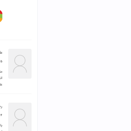
عل
۲۵ امرداد 
عا
رض
۴ امرداد ۱۳۹۸