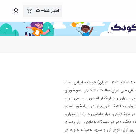
۰
ت
اعتبار شما:
غلامحسین بنان، (اردیبهشت ۱۲۹۰، تهران - ۸ اسفند ۱۳۶۴، تهران) خواننده ایرانی است
تا دهه ۵۰ در زمینه موسیقی ملی ایران فعالیت داشت.او عضو شورای
قی تهران و بنیان‌گذار انجمن موسیقی ایران
‌توان به: آهنگ آذربایجان در مایهٔ شور، آمدی
 در مایهٔ دشتی، بهار دلنشین در آواز اصفهان،
 توشه عمر در دستگاه همایون، یار رمیده،
روز ازل، نوای نی و سرود همیشه جاوید ای