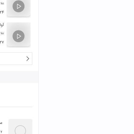
غلا
:۲۴
آوا
غلا
:۲۷
عم
۱۷ آبان ۰