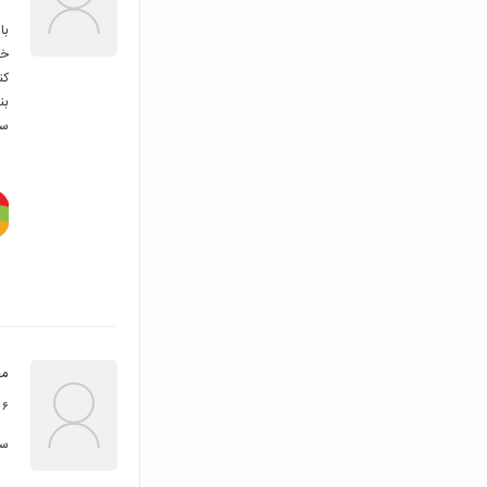
سپ
مح
۶ مهر ۱۳۹۹
سل