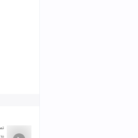
تصن
غلا