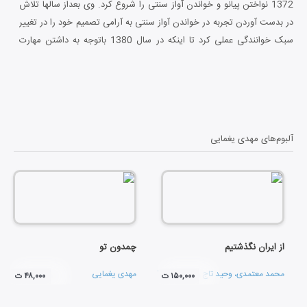
1372 نواختن پیانو و خواندن آواز سنتی را شروع کرد. وی بعداز سالها تلاش
در بدست آوردن تجربه در خواندن آواز سنتی به آرامی تصمیم خود را در تغییر
سبک خوانندگی عملی کرد تا اینکه در سال 1380 باتوجه به داشتن مهارت
کامل در خواندن آواز سنتی با سبکی نو و جدا از موسیقی سنتی پا به عرصه
موسیقی ایران به صورت حرفه ای نهاد. نا گفته نماند که وی درسال 1374 در
رشته مورد علاقه اش شروع به تحصیل در دانشگاه نمود و در سال 1379
تحصیلات دانشگاهی خود را در رشته شیمی به پایان رساند.
آلبوم‌های
مهدی یغمایی
از ایران نگذشتیم
چمدون تو
محمد معتمدی
،
وحید تاج
و
حسین علیشاپور
مهدی یغمایی
۱۵۰,۰۰۰ ت
۴۸,۰۰۰ ت