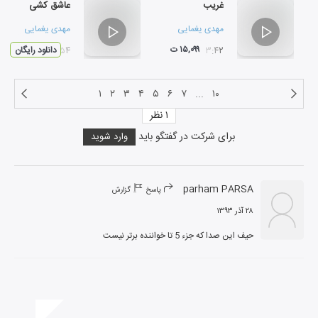
غریب
عاشق کشی
مهدی یغمایی
مهدی یغمایی
۱۵,۰۹۹ ت
۰۳:۴۲
۰۳:۵۴
دانلود رایگان
۱
۲
۳
۴
۵
۶
۷
...
۱۰
۱
نظر
برای شرکت در گفتگو باید
وارد شوید
parham PARSA
پاسخ
گزارش
۲۸ آذر ۱۳۹۳
حیف این صدا که جزء 5 تا خواننده برتر نیست