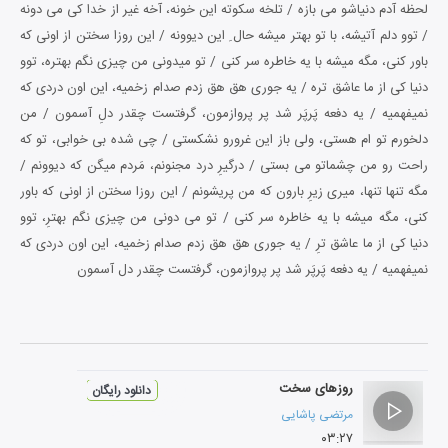
لحظه آدم دنیاشو می بازه / تلخه سکوته این خونه، آخه غیر از خدا کی می دونه
/ توو دلم آتیشه، با تو بهتر میشه حال ِ این دیوونه / این روزا سختن از اونی که
باور کنی، مگه میشه با یه خاطره سر کنی / تو میدونی من چیزی نگم بهتره، توو
دنیا کی از ما عاشق تره / یه جوری هق هق زدم صدام زخمیه، این اون دردی که
نمیفهمیه / یه دفعه پَرپَر شد پر پروازمون، گرفتست چقدر دلِ آسمون / من
دلخورم تو ام هستی، ولی باز این غرورو نشکستی / چی شده بی خوابی، تو که
راحت رو من چشماتو می بستی / درگیرِ درد مجنونم، مَردم میگن که دیوونم /
مگه تنها تنها، میری زیرِ بارون که من پریشونم / این روزا سختن از اونی که باور
کنی، مگه میشه با یه خاطره سر کنی / تو می دونی من چیزی نگم بهترِ، توو
دنیا کی از ما عاشق ترِ / یه جوری هق هق زدم صدام زخمیه، این اون دردی که
نمیفهمیه / یه دفعه پَرپَر شد پر پروازمون، گرفتست چقدر دل آسمون
روزهای سخت
دانلود رایگان
مرتضی پاشایی
۰۳:۲۷