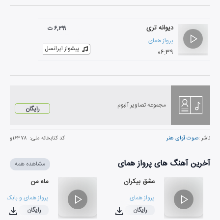
دیوانه تری
۶,۲۹۹ ت
پرواز همای
پیشواز ایرانسل
۰۶:۳۹
مجموعه تصاویر آلبوم
رایگان
ناشر :
صوت آوای هنر
کد کتابخانه ملی:
۱۶۳۷۸و
آخرین آهنگ های پرواز همای
مشاهده همه
عشق بیکران
ماه من
پرواز همای
پرواز همای
و
بابک زر
رایگان
رایگان
۰۴:۳۶
۰۲:۳۲