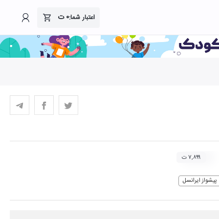
۰
ت
اعتبار شما:
۷,۸۹۹ ت
پیشواز ایرانسل