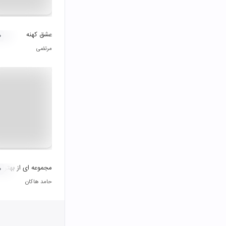
عشق کهنه
۰
مرتضی
مجموعه ای از بهترین
۰
حامد هاکان