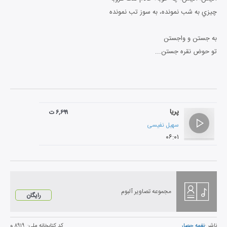
چيزي به شب نمونده، به سوز تب نمونده
به جستن و واجستن
تو حوض نقره جستن...
پریا
۶,۶۹۹ ت
سهیل نفیسی
۰۶:۰۱
مجموعه تصاویر آلبوم
رایگان
ناشر :
نغمه حصار
کد کتابخانه ملی:
۸۹۱۹ و