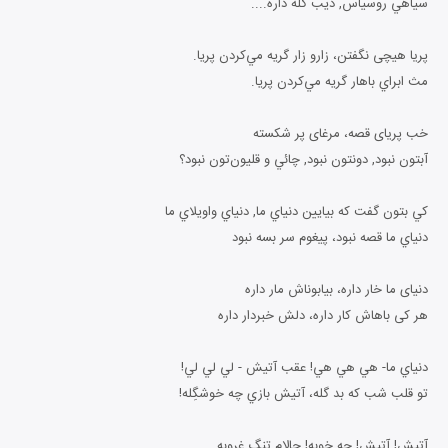
سياهي روسياس, ديب گله داره....
پریا هیچی نگفتن، زارو زار گريه مي‌كردن پريا.
مث ابراي باهار گريه مي‌كردن پريا.
خب پریای قصه، مرغای پر شکسته
آبتون نبود, دونتون نبود, چائي و قليون‌تون نبود؟
كي بتون گفت كه بيايين دنياي ما, دنياي واويلاي ما
دنياي ما قصه نبود، پيغوم سر بسه نبود
دنیای ما خار داره، بیابوناش مار داره
هر کی باهاش کار داره، دلش خبردار داره
دنياي ما- هي هي هي! عقب آتيش - لي لي لي‌!
تو قلب شب كه بد گله، آتيش بازي چه خوشگِله!
آتيش! آتيش! چه خوبه! حالام تنگ غروبه