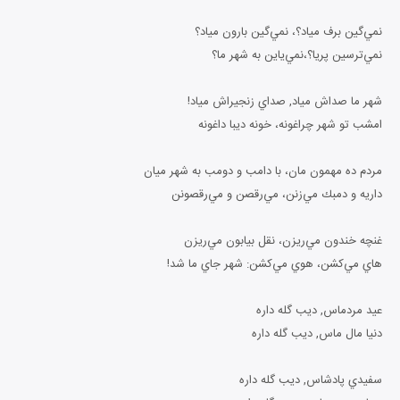
نمي‌گين برف مياد؟، نمي‌گين بارون مياد؟
نمي‌ترسين پريا؟،نمي‌ياين به شهر ما؟
شهر ما صداش مياد, صداي زنجيراش مياد!
امشب تو شهر چراغونه، خونه ديبا داغونه
مردم ده مهمون مان، با دامب و دومب به شهر ميان
داريه و دمبك مي‌زنن، مي‌رقصن و مي‌رقصونن
غنچه خندون مي‌ريزن، نقل بيابون مي‌ريزن
هاي مي‌كشن، هوي مي‌كشن: شهر جاي ما شد!
عيد مردماس, ديب گله داره
دنيا مال ماس, ديب گله داره
سفيدي پادشاس, ديب گله داره