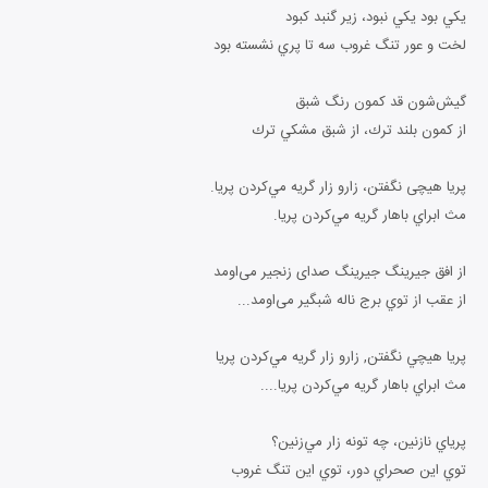
يكي بود يكي نبود، زير گنبد كبود
لخت و عور تنگ غروب سه تا پري نشسته بود
گيش‌شون قد كمون رنگ شبق
از كمون بلند ترك، از شبق مشكي ترك
پریا هیچی نگفتن، زارو زار گريه مي‌كردن پريا.
مث ابراي باهار گريه مي‌كردن پريا.
از افق جيرينگ جيرينگ صدای زنجير می‌اومد
از عقب از توي برج ناله شبگير می‌اومد...
پريا هيچي نگفتن, زارو زار گريه مي‌كردن پريا
مث ابراي باهار گريه مي‌كردن پريا....
پرياي نازنين، چه تونه زار مي‌زنين؟
توي اين صحراي دور، توي اين تنگ غروب