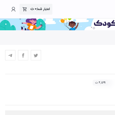
۰
ت
اعتبار شما:
۴,۵۹۹ ت