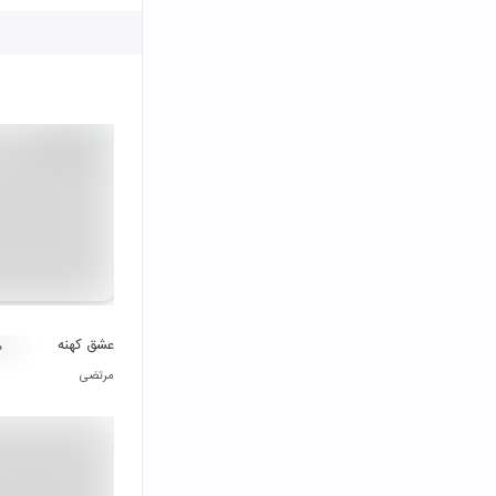
عشق کهنه
۰
مرتضی