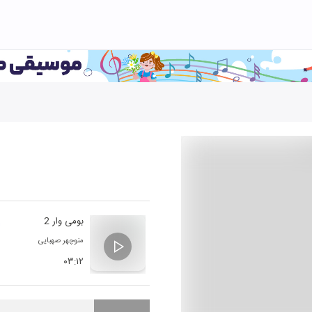
بومی وار 2
منوچهر صهبایی
۰۳:۱۲