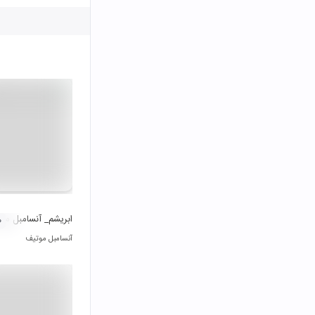
ابریشم_ آنسامبل مو
۰
آنسامبل موتیف