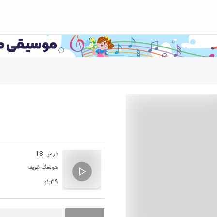
درس 18
هوشنگ ظریف
۰۱:۳۹