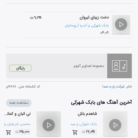
دخت زیبای ایروان
۹,۲۹۹ ت
بابک شهرکی
و
آندره آرزومانیان
۰۴:۰۹
مجموعه تصاویر آلبوم
رایگان
ناشر :
شرکت پارت صدا
کد کتابخانه ملی:
۱۴۸۷۸و
آخرین آهنگ های بابک شهرکی
مشاهده همه
شاهدم باش
نی انبان و کمانچه
بابک شهرکی
و
میم پایمزد
محسن شریفیان
و
با
۲۷,۰۹۹ ت
۳۵,۰۰۰ ت
۰۵:۲۸
۰۳:۵۶