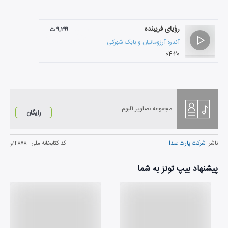
رؤیای فریبنده
۹,۲۹۹ ت
آندره آرزومانیان
و
بابک شهرکی
۰۴:۲۰
مجموعه تصاویر آلبوم
رایگان
ناشر :
شرکت پارت صدا
کد کتابخانه ملی:
۱۴۸۷۸و
پیشنهاد بیپ تونز به شما