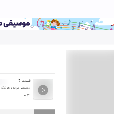
قسمت 7
ت
محمدعلی موحد
و
هوشنگ آز
۰۰:۳۱