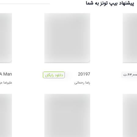
پیشنهاد بیپ تونز به شما
 A Man
20197
۶۳,۰۰ ت
دانلود رایگان
رضا رحمانی
علیرضا مه