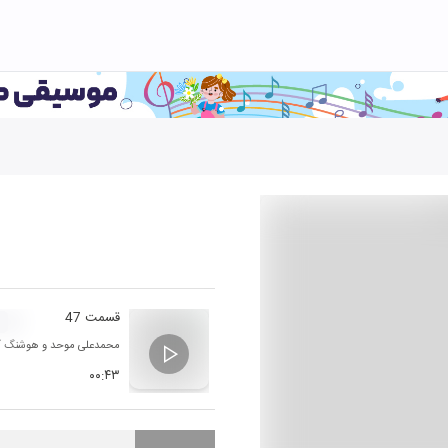
قسمت 47
ت
محمدعلی موحد
و
هوشنگ آز
۰۰:۴۳