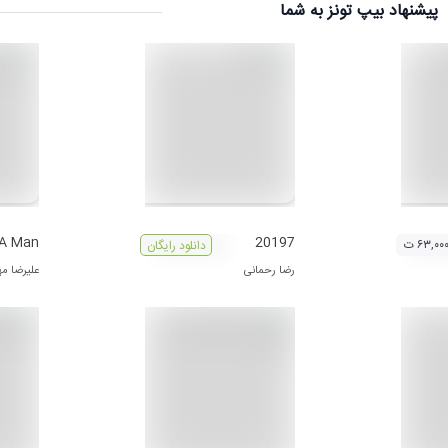
پیشنهاد بیپ تونز به شما
 A Man
20197
۶۳,۰۰ ت
دانلود رایگان
رضا رحمانی
علیرضا مه