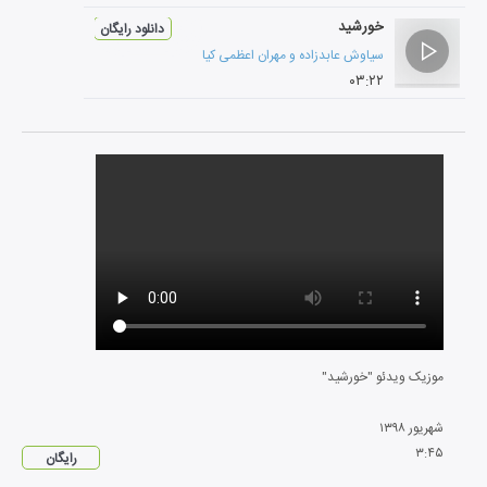
خورشید
دانلود رایگان
سیاوش عابدزاده
و
مهران اعظمی کیا
۰۳:۲۲
موزیک ویدئو "خورشید"
شهریور
۱۳۹۸
۳
:
۴۵
رایگان