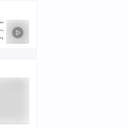
جفا
رامی
:۳۲