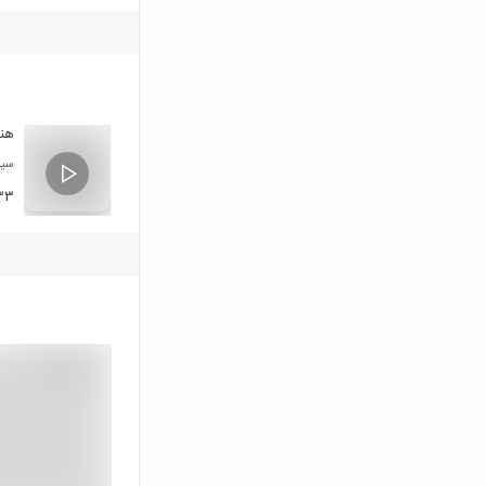
هنو
سیا
۳۳