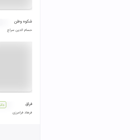
شکوه وطن
حسام الدین سراج
فراق
دان
فرهاد فرامرزی