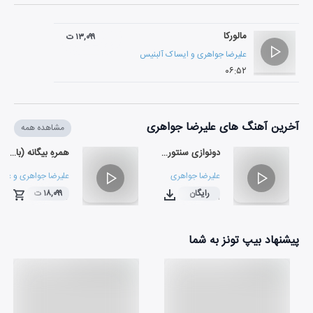
مالورکا
۱۳,۰۹۹ ت
علیرضا جواهری
و
ایساک آلبنیس
۰۶:۵۲
آخرین آهنگ های علیرضا جواهری
مشاهده همه
دونوازی سنتور بر اساس اثری از فرانسوا دروبه
همرهِ بیگانه (با یادی از استاد پرویز مشکاتیان)
علیرضا جواهری
علیرضا جواهری
و
علیر
رایگان
۱۸,۰۹۹ ت
۱۶:۵۷
۰۳:۰۱
پیشنهاد بیپ تونز به شما