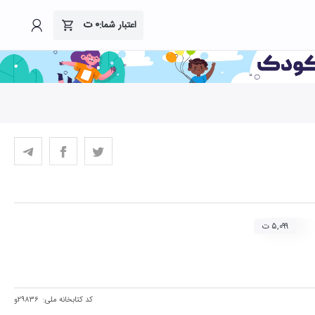
۰
ت
اعتبار شما:
۵,۰۹۹ ت
کد کتابخانه ملی:
۲۹۸۳۶و