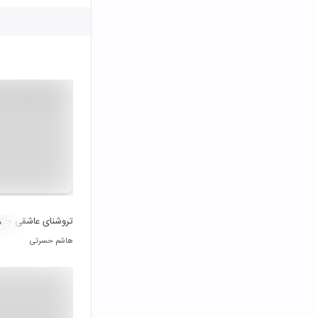
تروشنای عاشقی جام
۰
هاشم حسرتی