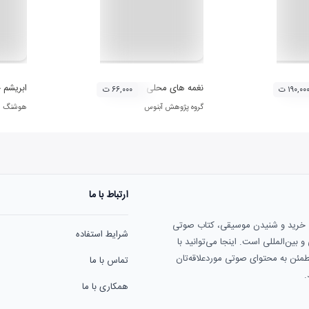
نغمه های محلی
 - هورک هورک - موسیقی شمال خراسان (قوچان)، روایت کرمانجی و فارسی (76)
ابریشم 
۱۹۰,۰۰ ت
۶۶,۰۰۰ ت
گروه پژوهش آبنوس
هوشنگ فر
ارتباط با ما
ی خرید و شنیدن موسیقی، کتاب صوتی
شرایط استفاده
بین‌المللی است. اینجا می‌توانید با
مطمئن به محتوای صوتی موردعلاقه‌تان
تماس با ما
.
همکاری با ما