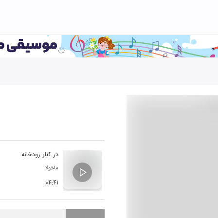
در کنار رودخانه
ماخولا
۰۴:۴۱