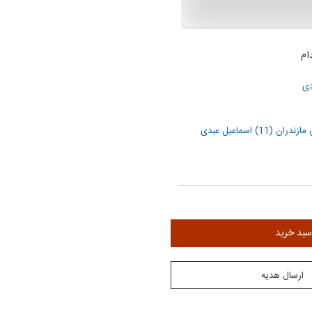
ام
دی
11) اسماعیل عبدی
ن
سبد خرید
ارسال هدیه