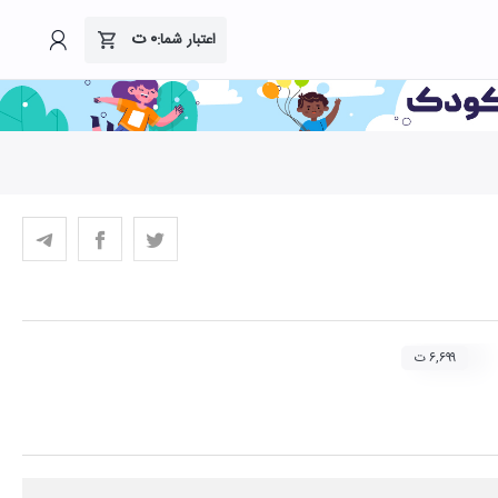
۰
ت
اعتبار شما:
۶,۶۹۹ ت