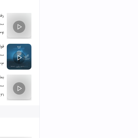
رفت
محم
۳۴
قول
محم
۲۳
بما
محم
:۲۱