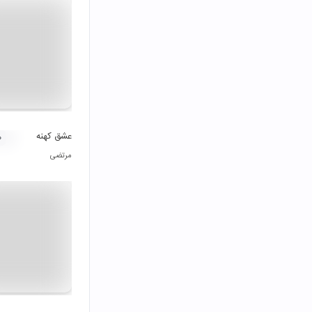
عشق کهنه
۰
مرتضی